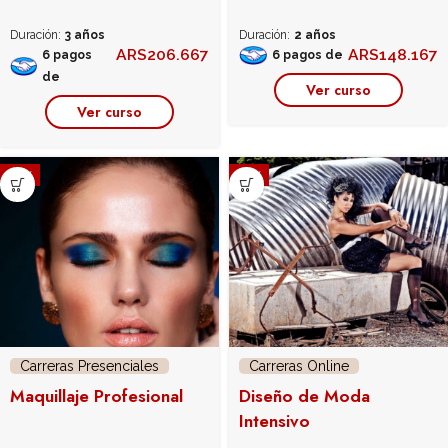
Duración:
3 años
Duración:
2 años
ARS
206.667
ARS
148.167
6 pagos
6 pagos de
de
Ver curso
Ver curso
-37%
-25%
Carreras Presenciales
Carreras Online
Maquillaje Profesional
Diseño de Moda
Intensivo