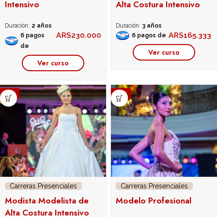
Intensivo
Alta Costura Intensivo
Duración:
2 años
Duración:
3 años
ARS
230.000
ARS
165.333
6 pagos
6 pagos de
de
Ver curso
Ver curso
-25%
-30%
Carreras Presenciales
Carreras Presenciales
Modista Modelista de
Modelo Profesional
Alta Costura Intensivo