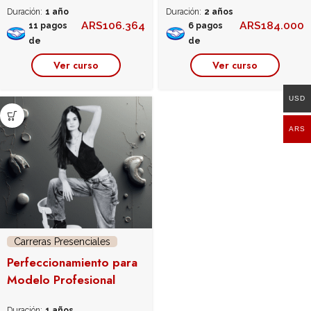
Duración:
1 año
Duración:
2 años
ARS
106.364
ARS
184.000
11 pagos
6 pagos
de
de
Ver curso
Ver curso
USD
ARS
Carreras Presenciales
Perfeccionamiento para
Modelo Profesional
Duración:
1 años