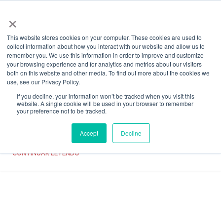
0
MENÚ
ARS
Skip to navigation
×
Skip to main content
Archivos de
This website stores cookies on your computer. These cookies are used to
collect information about how you interact with our website and allow us to
Etiquetas:backstage
remember you. We use this information in order to improve and customize
your browsing experience and for analytics and metrics about our visitors
both on this website and other media. To find out more about the cookies we
NOVEDADES
use, see our Privacy Policy.
Backstage y moda: un día con los productores
If you decline, your information won’t be tracked when you visit this
de moda en Buenos Aires
website. A single cookie will be used in your browser to remember
your preference not to be tracked.
Instituto Roberto Piazza
Accept
Decline
Detrás de cada desfile, sesión fotográfica o producción de moda, hay un
equipo apasionado y dedicado que convierte la creatividad en re...
CONTINUAR LEYENDO